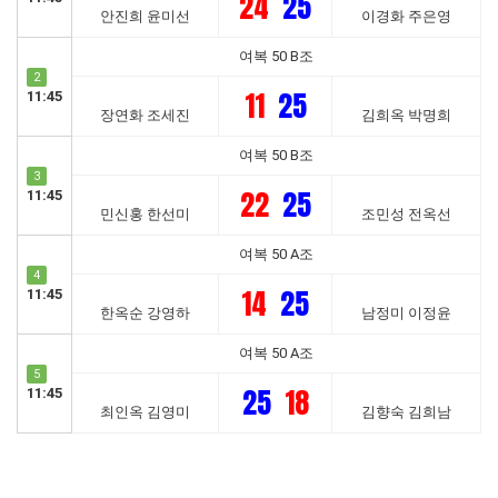
24
25
안진희 윤미선
이경화 주은영
여복 50 B조
2
11
25
11:45
장연화 조세진
김희옥 박명희
여복 50 B조
3
22
25
11:45
민신홍 한선미
조민성 전옥선
여복 50 A조
4
14
25
11:45
한옥순 강영하
남정미 이정윤
여복 50 A조
5
25
18
11:45
최인옥 김영미
김향숙 김희남