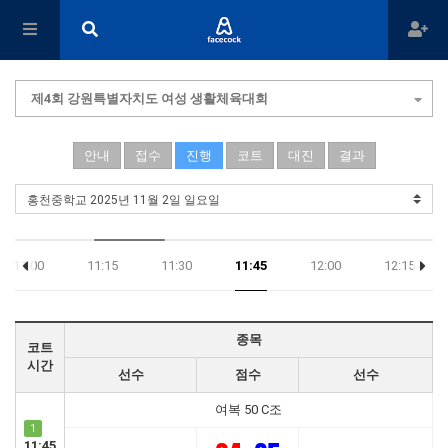
제4회 강원특별자치도 여성 생활체육대회
안내
접수
진행
코트
대진
결과
11:00
11:15
11:30
11:45
12:00
12:15
종목
코트
시간
선수
점수
선수
여복 50 C조
1
11:45