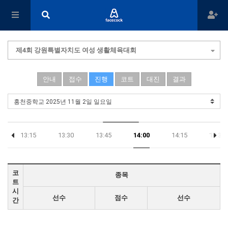
제4회 강원특별자치도 여성 생활체육대회
안내
접수
진행
코트
대진
결과
13:15
13:30
13:45
14:00
14:15
14:30
코
종목
트
시
선수
점수
선수
간