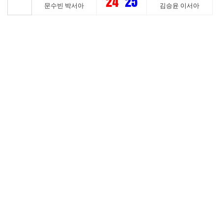
24
25
문수빈 박서아
김승윤 이서아