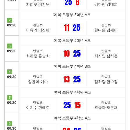
25
8
차희수 이지우
강하랑 김태희
여복 초등부 5학년 A조
2
11
25
09:30
경안초
경안초
이유라 이진아
한다은 김세아
여복 초등부 5학년 A조
3
10
25
09:30
탄벌초
탄벌초
최하정 홍송희
최지민 심하은
여복 초등부 4학년 B조
4
13
25
09:30
탄벌초
탄벌초
임윤아 이수
김하랑 안수정
여복 초등부 4학년 A조
5
25
15
09:30
탄벌초
탄벌초
이지수 한예주
조윤아 오은채
여복 초등부 4학년 A조
6
09:30
탄벌초
탄벌초