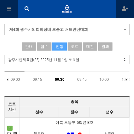
제4회 광주시의회의장배 초중고 배드민턴대회
안내
접수
진행
코트
대진
결과
09:00
09:15
09:30
09:45
10:00
10:15
17:45
종목
코트
시간
선수
점수
선수
여복 초등부 5학년 B조
1
09:30
탄벌초
탄벌초