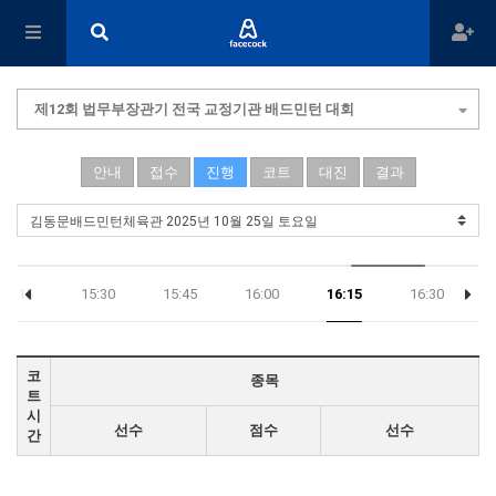
제12회 법무부장관기 전국 교정기관 배드민턴 대회
안내
접수
진행
코트
대진
결과
15:15
15:30
15:45
16:00
16:15
16:30
코
종목
트
시
선수
점수
선수
간