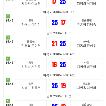
17
25
황향자 이소영
김영희 이기남
여복 2030404550 C B조
2
25
17
15:45
동해
일출클럽
김애순 한민정
유은영 강혜숙
남복 203040 B B조
3
21
25
15:45
금강산
스마일
정해열 문귀영
김동희 전성우
여복 2030404550 C A조
4
16
25
15:45
동해
파워
김창숙 지현옥
김미향 최규리
여복 2030404550 C A조
5
25
19
15:45
초록
해오름
김혜민 원동은
김현옥 김연희
남복 203040 B B조
6
15:45
남호
일출클럽