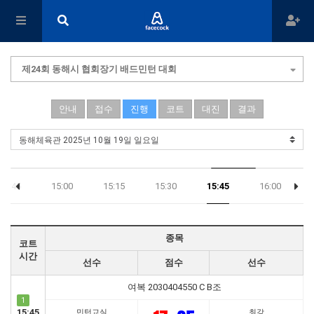
제24회 동해시 협회장기 배드민턴 대회
안내
접수
진행
코트
대진
결과
14:45
15:00
15:15
15:30
15:45
16:00
종목
코트
시간
선수
점수
선수
여복 2030404550 C B조
1
15:45
민턴교실
최강