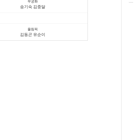
무궁화
송기숙 김중달
올림픽
김동곤 유순이