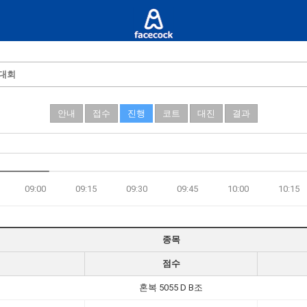
턴대회
안내
접수
진행
코트
대진
결과
09:00
09:15
09:30
09:45
10:00
10:15
종목
점수
혼복 5055 D B조