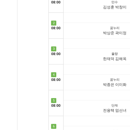
08:00
만수
김성훈 박창미
2
08:00
꿈누리
박상준 곽미정
3
08:00
율량
한재덕 김해옥
4
08:00
꿈누리
박종은 이미화
5
08:00
단재
전용택 엄선녀
6