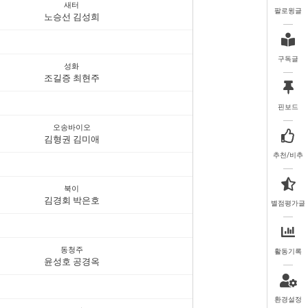
새터
팔로윙글
노승선 김성희
구독글
성화
조길증 최현주
핀보드
오송바이오
김형권 김미애
추천/비추
북이
김경회 박은호
별점평가글
동청주
활동기록
윤성호 공경옥
환경설정