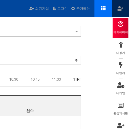
회원가입
로그인
추가메뉴
마이페이지
내경기
내번개
10:30
10:45
11:00
11:15
11:30
11:45
내게임
선수
관심게시판