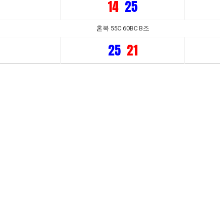
14
25
혼복 55C 60BC B조
25
21