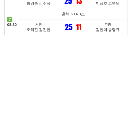
25
13
황영숙 김주덕
이광호 고영옥
혼복 50 A B조
7
25
11
08:30
서원
주중
오해진 김진현
김현미 송명규