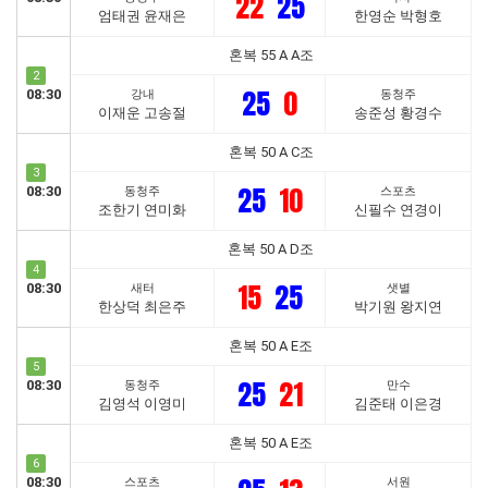
22
25
엄태권 윤재은
한영순 박형호
혼복 55 A A조
2
25
0
08:30
강내
동청주
이재운 고송절
송준성 황경수
혼복 50 A C조
3
25
10
08:30
동청주
스포츠
조한기 연미화
신필수 연경이
혼복 50 A D조
4
15
25
08:30
새터
샛별
한상덕 최은주
박기원 왕지연
혼복 50 A E조
5
25
21
08:30
동청주
만수
김영석 이영미
김준태 이은경
혼복 50 A E조
6
08:30
스포츠
서원