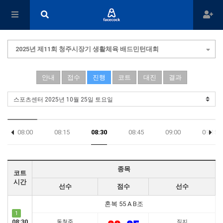
2025년 제11회 청주시장기 생활체육 배드민턴대회
안내
접수
진행
코트
대진
결과
08:00
08:15
08:30
08:45
09:00
09:15
17:45
종목
코트
시간
선수
점수
선수
혼복 55 A B조
1
08:30
동청주
직지