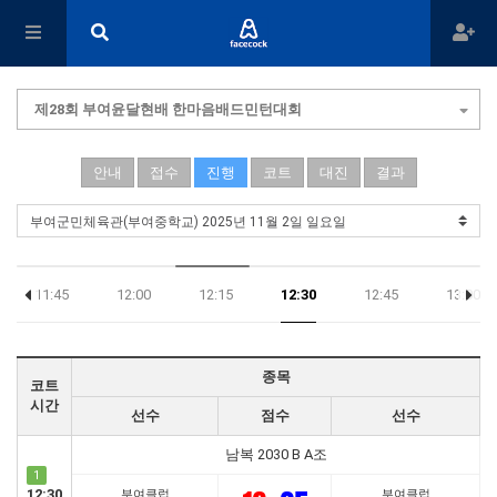
제28회 부여윤달현배 한마음배드민턴대회
안내
접수
진행
코트
대진
결과
11:45
12:00
12:15
12:30
12:45
13:00
종목
코트
시간
선수
점수
선수
남복 2030 B A조
1
12:30
부여클럽
부여클럽