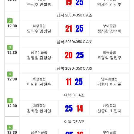
19
25
주상호 민철홍
박세진 김시후
남복 20304050 C A조
2
21
25
12:30
석성클럽
부여클럽
임익수 임병일
정지완 강석희
남복 20304050 C A조
3
20
25
12:30
남부여클럽
드림클럽
김영범 김영성
오형석 강인구
남복 20304050 C A조
4
11
25
12:30
석성클럽
남부여클럽
이민행 곽현수
김형태 이서준
여복 DE A조
5
25
14
12:30
예람클럽
예람클럽
김화정 현미연
신중미 최인지
여복 DE A조
6
12:30
남부여클럽
부여클럽