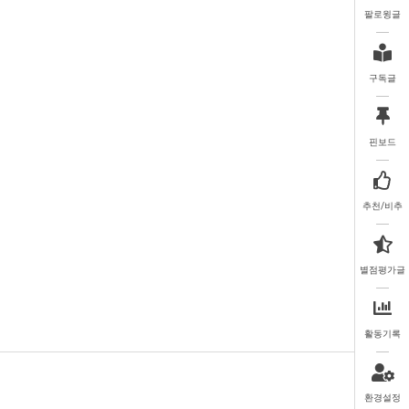
팔로윙글
구독글
핀보드
추천/비추
별점평가글
활동기록
환경설정