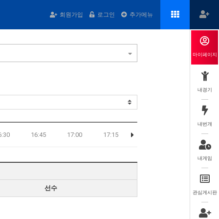
회원가입
로그인
추가메뉴
마이페이지
내경기
내번개
6:30
16:45
17:00
17:15
내게임
선수
관심게시판