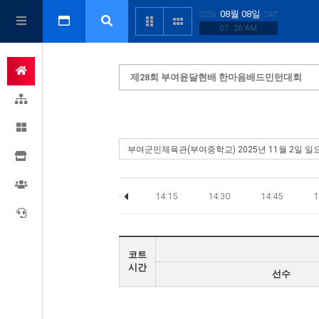
08월 08일
2026
SAT
07 : 26 AM
제28회 부여윤달현배 한마음배드민턴대회
13:30
13:45
14:00
14:15
14:30
14:45
1
코트
시간
선수