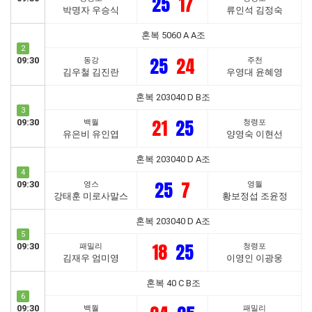
25
17
박명자 우승식
류인석 김정숙
혼복 5060 A A조
2
25
24
09:30
동강
주천
김우철 김진란
우영대 윤혜영
혼복 203040 D B조
3
21
25
09:30
백월
청령포
유은비 유인엽
양영숙 이현선
혼복 203040 D A조
4
25
7
09:30
영스
영월
강태훈 미로사말스
황보정섭 조윤정
혼복 203040 D A조
5
18
25
09:30
패밀리
청령포
김재우 엄미영
이영인 이광웅
혼복 40 C B조
6
09:30
백월
패밀리