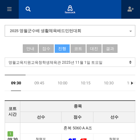
2025 영월군수배 생활체육배드민턴대회
안내
접수
진행
코트
대진
결과
09:30
09:45
10:00
10:15
10:30
10:45
18:15
종목
코트
시간
선수
점수
선수
혼복 5060 A A조
1
09:30
청령포
청령포