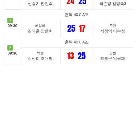
24
25
신승기 안진숙
최준영 김영숙3
혼복 40 C A조
7
25
17
09:30
패밀리
주천
김태훈 안은희
서성억 이수정
혼복 40 C A조
8
13
25
09:30
백월
영월
김선희 조대형
조홍근 임용희