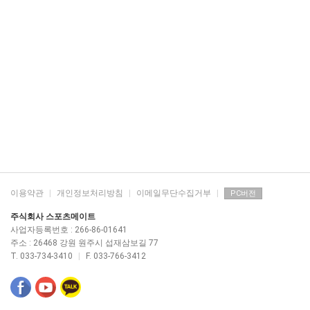
이용약관
|
개인정보처리방침
|
이메일무단수집거부
|
PC버전
주식회사 스포츠메이트
사업자등록번호 : 266-86-01641
주소 : 26468 강원 원주시 섭재삼보길 77
T. 033-734-3410
|
F. 033-766-3412