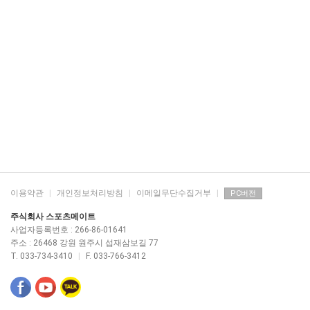
이용약관
|
개인정보처리방침
|
이메일무단수집거부
|
PC버전
주식회사 스포츠메이트
사업자등록번호 : 266-86-01641
주소 : 26468 강원 원주시 섭재삼보길 77
T. 033-734-3410
|
F. 033-766-3412