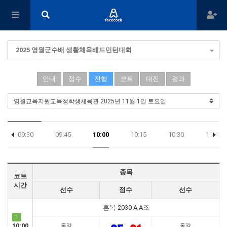
2025 영월군수배 생활체육배드민턴대회
안내
접수
진행
코트
대진
결과
09:30
09:45
10:00
10:15
10:30
10:45
18:15
종목
코트
시간
선수
점수
선수
혼복 2030 A A조
1
10:00
동강
동강