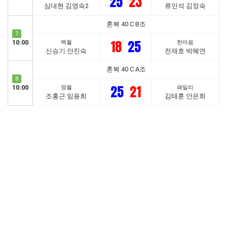
25
23
심대현 김영숙2
류인석 김정숙
혼복 40 C B조
7
18
25
10:00
백월
한마음
신승기 안진숙
전재호 박혜연
혼복 40 C A조
8
25
21
10:00
영월
패밀리
조홍근 임용희
김태훈 안은희