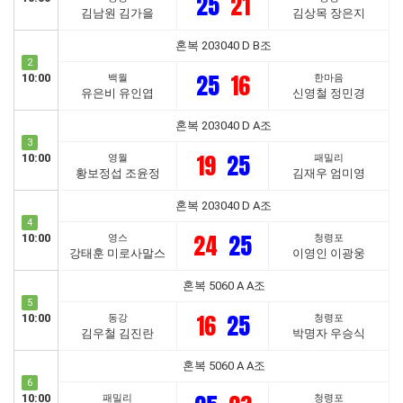
25
21
김남원 김가을
김상목 장은지
혼복 203040 D B조
2
25
16
10:00
백월
한마음
유은비 유인엽
신영철 정민경
혼복 203040 D A조
3
19
25
10:00
영월
패밀리
황보정섭 조윤정
김재우 엄미영
혼복 203040 D A조
4
24
25
10:00
영스
청령포
강태훈 미로사말스
이영인 이광웅
혼복 5060 A A조
5
16
25
10:00
동강
청령포
김우철 김진란
박명자 우승식
혼복 5060 A A조
6
10:00
패밀리
청령포