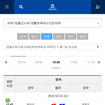
2025 영월군수배 생활체육배드민턴대회
안내
접수
진행
코트
대진
결과
10:00
10:15
10:30
10:45
11:00
11:15
종목
코트
시간
선수
점수
선수
혼복 50 CD A조
1
10:45
패밀리
청령포