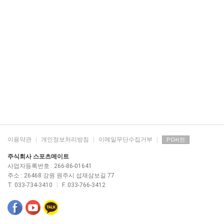
이용약관
|
개인정보처리방침
|
이메일무단수집거부
|
PC버전
주식회사 스포츠메이트
사업자등록번호 : 266-86-01641
주소 : 26468 강원 원주시 섭재삼보길 77
T. 033-734-3410
|
F. 033-766-3412