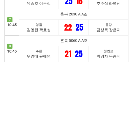
25
16
유승호 이은정
추주식 라영선
혼복 2030 A A조
7
22
25
10:45
영월
동강
김영란 곽호성
김상목 장은지
혼복 5060 A A조
8
21
25
10:45
주천
청령포
우영대 윤혜영
박명자 우승식