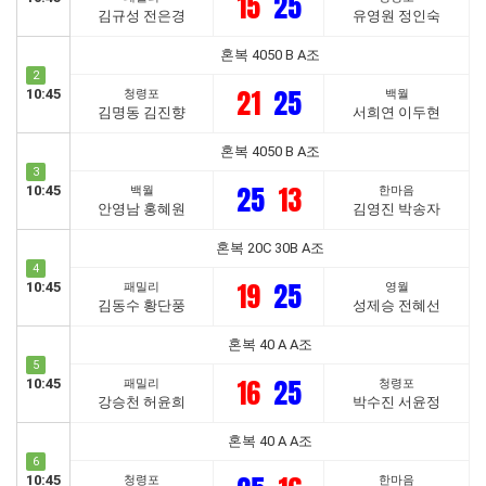
15
25
김규성 전은경
유영원 정인숙
혼복 4050 B A조
2
21
25
10:45
청령포
백월
김명동 김진향
서희연 이두현
혼복 4050 B A조
3
25
13
10:45
백월
한마음
안영남 홍혜원
김영진 박송자
혼복 20C 30B A조
4
19
25
10:45
패밀리
영월
김동수 황단풍
성제승 전혜선
혼복 40 A A조
5
16
25
10:45
패밀리
청령포
강승천 허윤희
박수진 서윤정
혼복 40 A A조
6
10:45
청령포
한마음