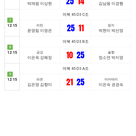
25
14
박재범 이상현
김남용 이경행
여복 45 D3 C조
7
25
11
12:15
리턴
엄지
윤영림 이영은
박현미 박선영
여복 45 D3 B조
8
10
25
12:15
금강
솔향
이은옥 강혜정
정소연 박지영
여복 45 D3 A조
9
21
25
12:15
라온
아카데미
김은영 김향미
이은숙 권경숙