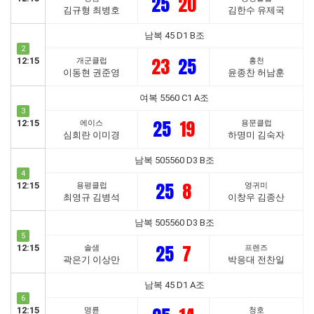
25
20
김규형 최병호
김한수 유제국
남복 45 D1 B조
2
23
25
12:15
개군클럽
홍천
이동현 권준영
윤종찬 허남훈
여복 5560 C1 A조
3
25
19
12:15
에이스
용문클럽
심희란 이미경
하명미 김숙자
남복 505560 D3 B조
4
25
8
12:15
용평클럽
영귀미
최영규 김병석
이창우 김종산
남복 505560 D3 B조
5
25
7
12:15
솔샘
프렌즈
곽은기 이상만
박응대 전찬일
남복 45 D1 A조
6
12:15
명륜
청호