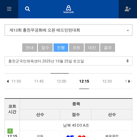
제12회 홍천무궁화배 오픈 배드민턴대회
안내
접수
진행
코트
대진
결과
11:30
11:45
12:00
12:15
12:30
12:45
종목
코트
시간
선수
점수
선수
남복 45 D3 A조
1
12:15
성림
봉평클럽