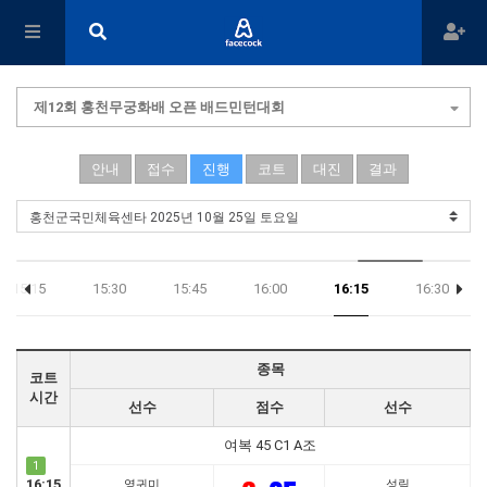
제12회 홍천무궁화배 오픈 배드민턴대회
안내
접수
진행
코트
대진
결과
15:15
15:30
15:45
16:00
16:15
16:30
종목
코트
시간
선수
점수
선수
여복 45 C1 A조
1
16:15
영귀미
성림