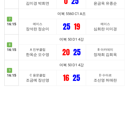
0
25
김미경 박희연
윤금옥 유종순
여복 5560 C1 A조
7
25
19
16:15
에이스
에이스
장석란 정순미
심희란 이미경
여복 50 D1 4강
8
20
25
16:15
A 진부클럽
B 아카데미
한옥순 오수영
정재희 김희옥
여복 50 D1 4강
9
16
25
16:15
C 용문클럽
D 수아르
조금예 장선영
조선영 허애란