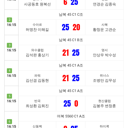
6
25
사공동호 원복선
연경순 김종숙
남복 45 C1 C조
2
25
20
16:15
수아르
사북
허명찬 이해길
황창운 고관순
남복 45 C1 B조
3
21
25
16:15
와수클럽
영서
김석완 홍상기
안상우 박수성
남복 45 C1 A조
4
21
25
16:15
파워
위너스
김선겸 김동현
조병만 김무성
남복 45 C1 A조
5
25
0
16:15
반곡
현산클럽
최성환 김회진
김봉주 변창훈
여복 5560 C1 A조
6
16:15
신동백
하이콕