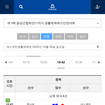
제 9회 음성군협회장기차지 생활체육배드민턴대회
안내
접수
진행
코트
대진
결과
09:54
10:10
10:26
10:42
10:58
11:14
종목
코트
시간
선수
점수
선수
남복 50 A A조
1
10:42
햇사레
대소클럽