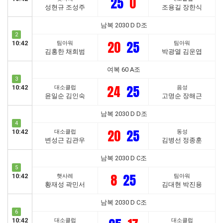
25
0
성현규 조성주
조용길 장한식
남복 2030 D D조
2
20
25
10:42
팀아워
팀아워
김홍한 채희범
박광열 김운엽
여복 60 A조
3
24
25
10:42
대소클럽
음성
윤일순 김인숙
고명순 장해근
남복 2030 D D조
4
20
25
10:42
대소클럽
동성
변성근 김관우
김병선 정종훈
남복 2030 D C조
5
8
25
10:42
햇사레
팀아워
황재성 곽민서
김대현 박진용
남복 2030 D C조
6
10:42
대소클럽
대소클럽