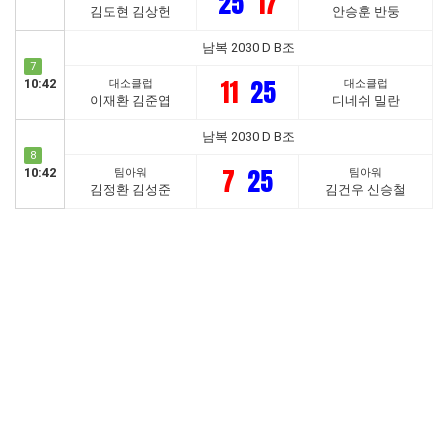
25
17
김도현 김상헌
안승훈 반둥
남복 2030 D B조
7
11
25
10:42
대소클럽
대소클럽
이재환 김준엽
디네쉬 밀란
남복 2030 D B조
8
7
25
10:42
팀아워
팀아워
김정환 김성준
김건우 신승철