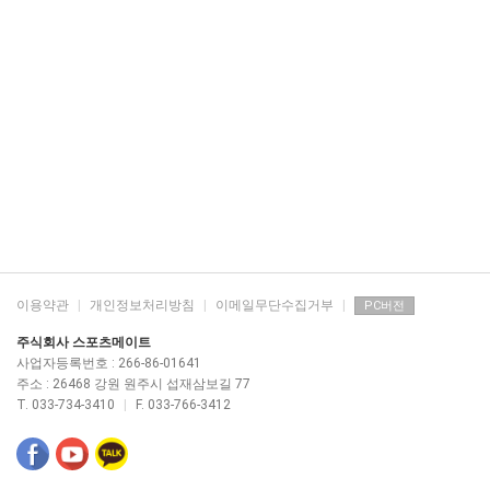
이용약관
|
개인정보처리방침
|
이메일무단수집거부
|
PC버전
주식회사 스포츠메이트
사업자등록번호 : 266-86-01641
주소 : 26468 강원 원주시 섭재삼보길 77
T. 033-734-3410
|
F. 033-766-3412