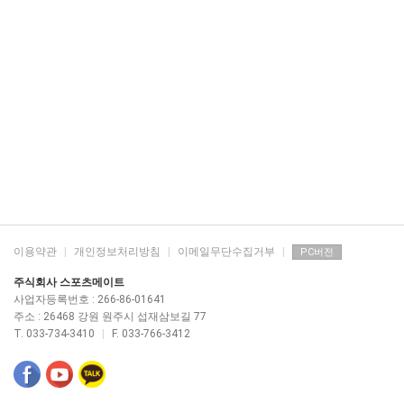
이용약관
|
개인정보처리방침
|
이메일무단수집거부
|
PC버전
주식회사 스포츠메이트
사업자등록번호 : 266-86-01641
주소 : 26468 강원 원주시 섭재삼보길 77
T. 033-734-3410
|
F. 033-766-3412