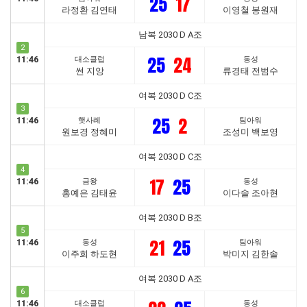
25
17
라정환 김연태
이영철 봉원재
남복 2030 D A조
2
25
24
11:46
대소클럽
동성
썬 지앙
류경태 전범수
여복 2030 D C조
3
25
2
11:46
햇사레
팀아워
원보경 정혜미
조성미 백보영
여복 2030 D C조
4
17
25
11:46
금왕
동성
홍예은 김태윤
이다솔 조아현
여복 2030 D B조
5
21
25
11:46
동성
팀아워
이주희 하도현
박미지 김한솔
여복 2030 D A조
6
11:46
대소클럽
동성