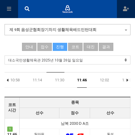
제 9회 음성군협회장기차지 생활체육배드민턴대회
안내
접수
진행
코트
대진
결과
10:58
11:14
11:30
11:46
12:02
12:18
종목
코트
시간
선수
점수
선수
남복 2030 D A조
1
11:46
팀아워
동성