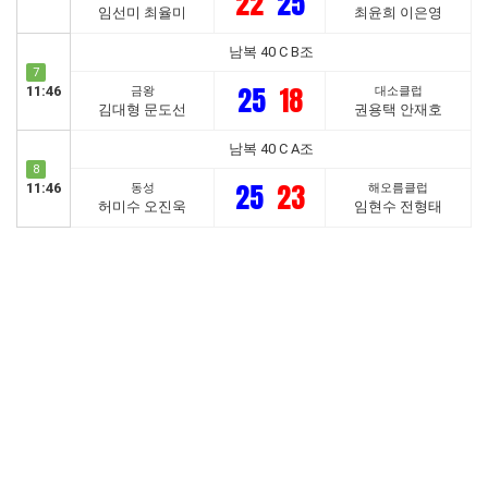
22
25
임선미 최율미
최윤희 이은영
남복 40 C B조
7
25
18
11:46
금왕
대소클럽
김대형 문도선
권용택 안재호
남복 40 C A조
8
25
23
11:46
동성
해오름클럽
허미수 오진욱
임현수 전형태