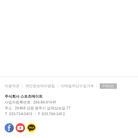
이용약관
|
개인정보처리방침
|
이메일무단수집거부
|
PC버전
주식회사 스포츠메이트
사업자등록번호 : 266-86-01641
주소 : 26468 강원 원주시 섭재삼보길 77
T. 033-734-3410
|
F. 033-766-3412