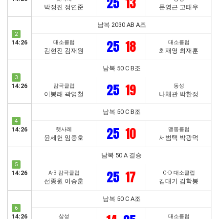
25
13
박정진 정연준
문영근 고태우
남복 2030 AB A조
2
25
18
14:26
대소클럽
대소클럽
김현진 김재원
최재영 최재훈
남복 50 C B조
3
25
19
14:26
감곡클럽
동성
이봉래 곽영철
나채관 박한정
남복 50 C B조
4
25
10
14:26
햇사레
맹동클럽
윤세헌 임종호
서범택 박광덕
남복 50 A 결승
5
25
17
14:26
A-B 감곡클럽
C-D 대소클럽
선종원 이승훈
김대기 김학봉
남복 50 C A조
6
14:26
삼성
대소클럽