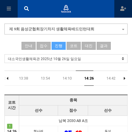
제 9회 음성군협회장기차지 생활체육배드민턴대회
안내
접수
진행
코트
대진
결과
3:22
13:38
13:54
14:10
14:26
14:42
14
종목
코트
시간
선수
점수
선수
남복 2030 AB A조
1
14:26
햇사레
동성