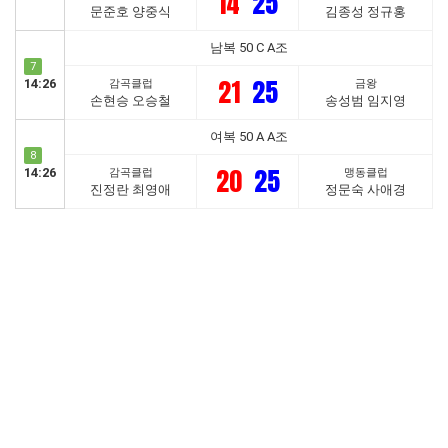
14
25
문준호 양중식
김종성 정규홍
남복 50 C A조
7
21
25
14:26
감곡클럽
금왕
손현승 오승철
송성범 임지영
여복 50 A A조
8
20
25
14:26
감곡클럽
맹동클럽
진정란 최영애
정문숙 사애경