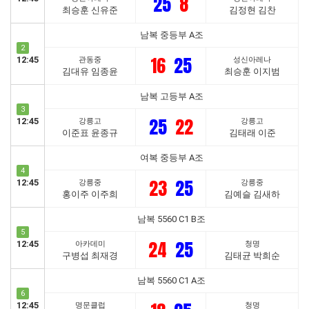
25
8
최승훈 신유준
김정현 김찬
남복 중등부 A조
2
16
25
12:45
관동중
성신아레나
김대유 임종윤
최승훈 이지범
남복 고등부 A조
3
25
22
12:45
강릉고
강릉고
이준표 윤종규
김태래 이준
여복 중등부 A조
4
23
25
12:45
강릉중
강릉중
홍이주 이주희
김예슬 김새하
남복 5560 C1 B조
5
24
25
12:45
아카데미
청명
구병섭 최재경
김태균 박희순
남복 5560 C1 A조
6
12:45
명문클럽
청명