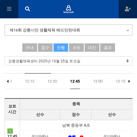
제16회 강릉시민 생활체육 배드민턴대회
안내
접수
진행
코트
대진
결과
12:00
12:15
12:30
12:45
13:00
13:15
종목
코트
시간
선수
점수
선수
남복 중등부 A조
1
12:45
성신아레나
성신아레나