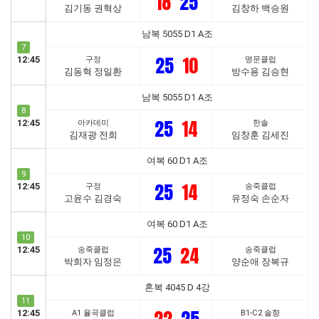
18
25
김기동 권혁상
김창하 백승원
남복 5055 D1 A조
7
25
10
12:45
구정
명문클럽
김동혁 정일환
방수용 김승현
남복 5055 D1 A조
8
25
14
12:45
아카데미
한솔
김재광 전희
임창훈 김세진
여복 60 D1 A조
9
25
14
12:45
구정
송죽클럽
고윤수 김경숙
유정숙 손순자
여복 60 D1 A조
10
25
24
12:45
송죽클럽
송죽클럽
박희자 임정은
양순애 장복규
혼복 4045 D 4강
11
12:45
A1 율곡클럽
B1-C2 솔향