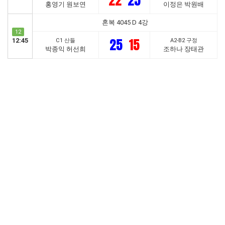
22
25
홍영기 원보연
이정은 박원배
혼복 4045 D 4강
12
25
15
12:45
C1 산들
A2-B2 구정
박종익 허선희
조하나 장태관