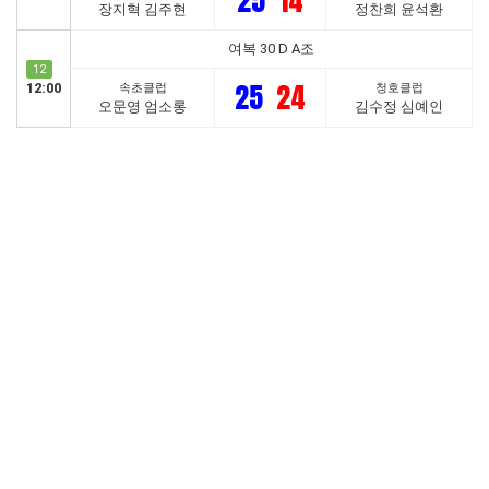
25
14
장지혁 김주현
정찬희 윤석환
여복 30 D A조
12
25
24
12:00
속초클럽
청호클럽
오문영 엄소롱
김수정 심예인