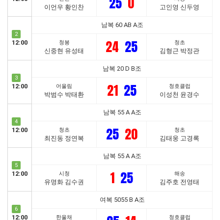
25
0
이언우 황인찬
고인영 신두영
남복 60 AB A조
2
24
25
12:00
청봉
청초
신중현 유성태
김형근 박정관
남복 20 D B조
3
21
25
12:00
어울림
청호클럽
박범수 박태환
이성천 윤경수
남복 55 A A조
4
25
20
12:00
청초
청초
최진동 정연복
김태웅 고경록
남복 55 A A조
5
1
25
12:00
시청
해송
유명화 김수권
김주호 전영태
여복 5055 B A조
6
12:00
한울채
청호클럽