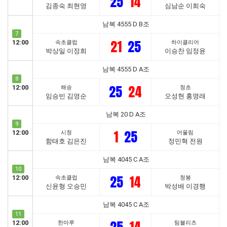
25
14
김종숙 최현영
심남순 이희숙
남복 4555 D B조
7
21
25
12:00
속초클럽
하이클리어
박상일 이정희
이승찬 임정윤
남복 4555 D A조
8
25
24
12:00
해송
청초
임승빈 김영순
오성현 홍명래
남복 20 D A조
9
1
25
12:00
시청
어울림
함태호 김은진
정민혁 전원
남복 4045 C A조
10
25
14
12:00
속초클럽
청봉
신윤형 오승민
박성배 이경행
남복 4045 C A조
11
12:00
한마루
팀블리츠