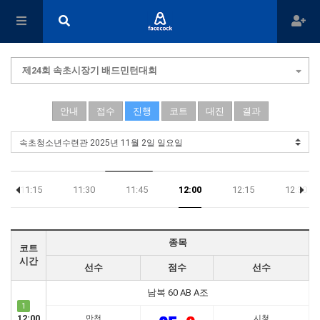
제24회 속초시장기 배드민턴대회
안내
접수
진행
코트
대진
결과
11:15
11:30
11:45
12:00
12:15
12:30
종목
코트
시간
선수
점수
선수
남복 60 AB A조
1
12:00
만천
시청