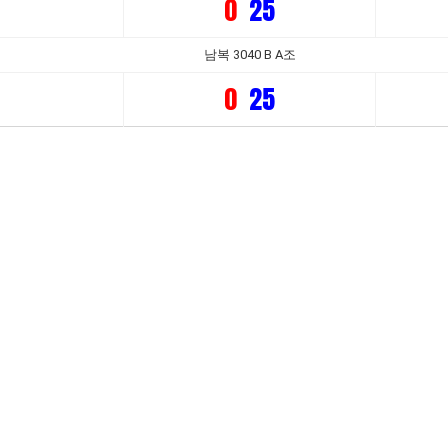
0
25
남복 3040 B A조
0
25