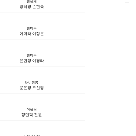
한울채
양혜경 손현숙
한마루
이미라 이정은
한마루
윤민정 이경라
B-C 청봉
문은경 오선영
어울림
정민혁 전원