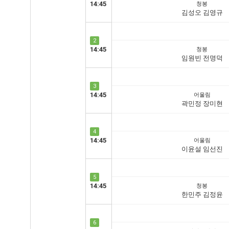
14:45
청봉
김성오 김영규
2
14:45
청봉
임원빈 전명덕
3
14:45
어울림
곽민정 장미현
4
14:45
어울림
이윤설 임선진
5
14:45
청봉
한민주 김정윤
6