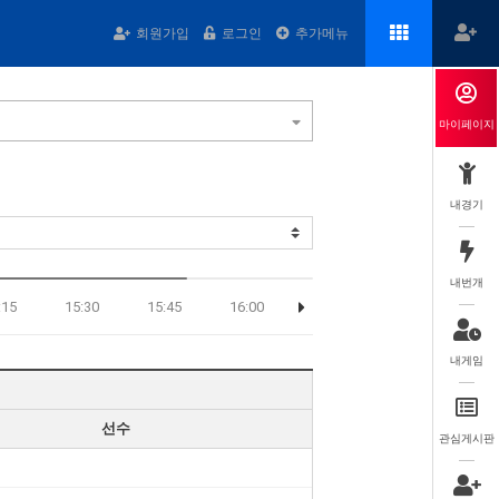
회원가입
로그인
추가메뉴
마이페이지
내경기
내번개
:15
15:30
15:45
16:00
16:15
16:30
16:
내게임
선수
관심게시판