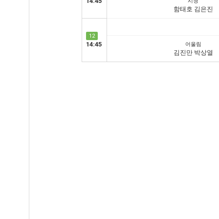
14:45
시청
함태호 김은진
12
14:45
어울림
김진만 박상열