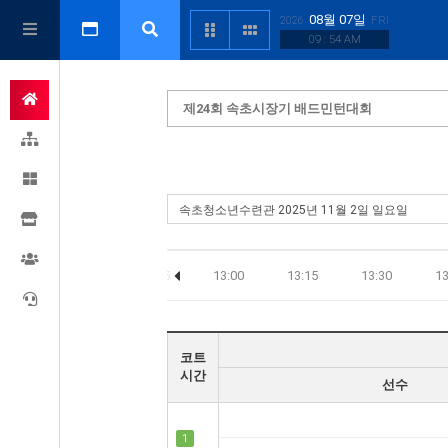
08월 07일
2026
FRI
09 : 54 AM
제24회 속초시장기 배드민턴대회
2:15
12:30
12:45
13:00
13:15
13:30
13
코트
시간
선수
1