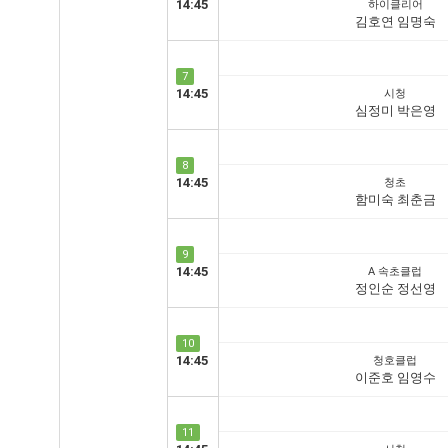
14:45
하이클리어
김호연 임명숙
7
14:45
시청
심정미 박은영
8
14:45
청초
함미숙 최춘금
9
14:45
A 속초클럽
정인순 정선영
10
14:45
청호클럽
이준호 임영수
11