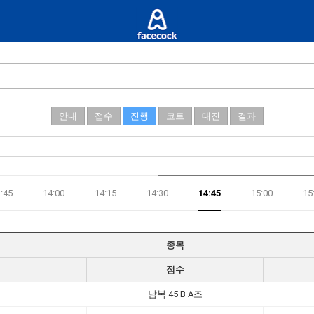
안내
접수
진행
코트
대진
결과
:45
14:00
14:15
14:30
14:45
15:00
15
종목
점수
남복 45 B A조