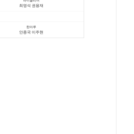
하이클리어
최영석 권용재
한마루
안종국 이주현