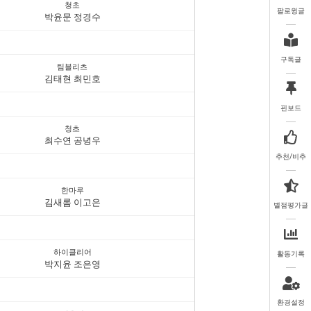
청초
팔로윙글
박윤문 정경수
구독글
팀블리츠
김태현 최민호
핀보드
청초
최수연 공녕우
추천/비추
한마루
김새롬 이고은
별점평가글
하이클리어
활동기록
박지윤 조은영
환경설정