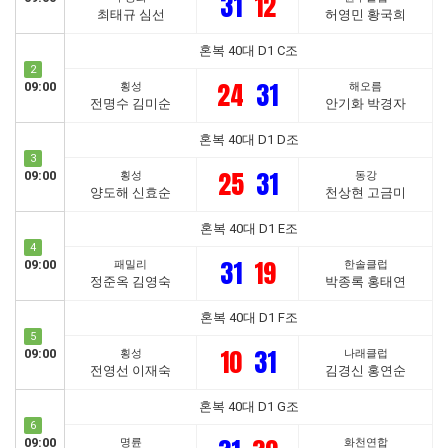
31
12
최태규 심선
허영민 황국희
혼복 40대 D1 C조
2
24
31
09:00
횡성
해오름
전명수 김미순
안기화 박경자
혼복 40대 D1 D조
3
25
31
09:00
횡성
동강
양도해 신효순
천상현 고금미
혼복 40대 D1 E조
4
31
19
09:00
패밀리
한솔클럽
정준옥 김영숙
박종록 홍태연
혼복 40대 D1 F조
5
10
31
09:00
횡성
나래클럽
전영선 이재숙
김경신 홍연순
혼복 40대 D1 G조
6
09:00
명륜
화천연합