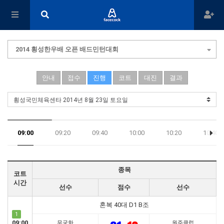
2014 횡성한우배 오픈 배드민턴대회
안내
접수
진행
코트
대진
결과
09:00
09:20
09:40
10:00
10:20
10:40
17:40
종목
코트
시간
선수
점수
선수
혼복 40대 D1 B조
1
09:00
무궁화
원주클럽