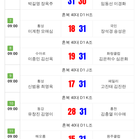
31
30
박길영 장옥주
임동선 이경화
혼복 40대 D1 H조
7
18
31
09:00
횡성
국민
이계한 모애심
장석경 송성은
혼복 40대 D1 A조
8
19
31
09:00
수아르
화랑클럽
이종민 김선옥
김은하수 심은화
혼복 40대 D1 J조
9
17
31
09:00
횡성
패밀리
신범용 최영옥
고진태 김진란
혼복 40대 D1 K조
10
28
31
09:00
동강
홍천
유창진 김영이
김충열 이수애
혼복 40대 D1 L조
11
09:00
해오름
원주클럽