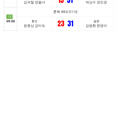
15
31
김귀철 장필녀
박상수 권진경
혼복 40대 D1 I조
12
23
31
09:00
횡성
솔향
윤종상 강미숙
김병환 현영아