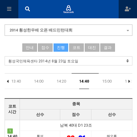
2014 횡성한우배 오픈 배드민턴대회
안내
접수
진행
코트
대진
결과
13:40
14:00
14:20
14:40
15:00
15:20
종목
코트
시간
선수
점수
선수
남복 40대 D1 23조
1
14:40
횡성
해오름