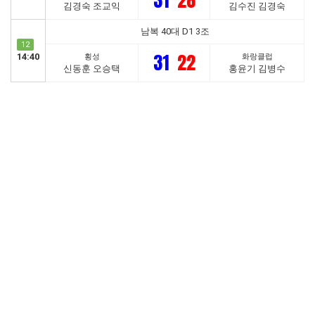
31
28
김경숙 조교익
김수진 김경숙
남복 40대 D1 3조
12
31
22
14:40
횡성
화랑클럽
신동훈 오승택
홍윤기 김병수