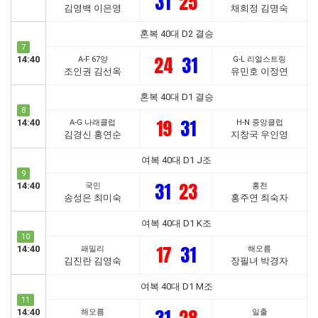
31
25
김영백 이은영
채희정 김명숙
혼복 40대 D2 결승
7
24
31
14:40
A-F 67양
G-L 리얼스트링
조인권 김선옥
유민호 이정연
혼복 40대 D1 결승
8
19
31
14:40
A-G 나래클럽
H-N 중앙클럽
김경신 홍연순
지창국 우인영
여복 40대 D1 J조
9
31
23
14:40
국민
홍천
송성은 최미숙
홍주연 최숙자
여복 40대 D1 K조
10
17
31
14:40
패밀리
해오름
김진란 김영숙
장필녀 박경자
여복 40대 D1 M조
11
14:40
해오름
일출