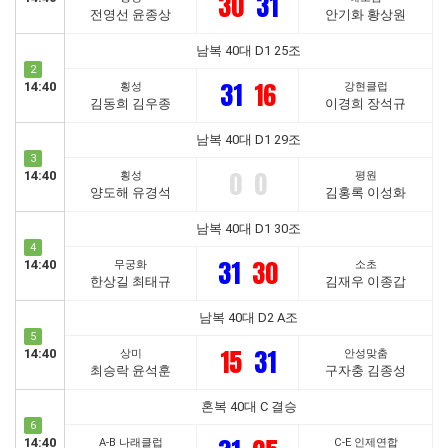
30
31
전영선 윤종상
안기화 황상원
남복 40대 D1 25조
2
31
16
14:40
횡성
강현클럽
김동희 김우종
이경희 장석규
남복 40대 D1 29조
3
0
0
14:40
횡성
평원
양도해 유경석
김홍록 이성화
남복 40대 D1 30조
4
31
30
14:40
무궁화
소초
한상길 최태규
김재우 이종갑
남복 40대 D2 A조
5
15
31
14:40
상미
안성맞춤
최승락 윤석훈
구자충 김종성
혼복 40대 C 결승
6
14:40
A-B 나래클럽
C-E 인제연합