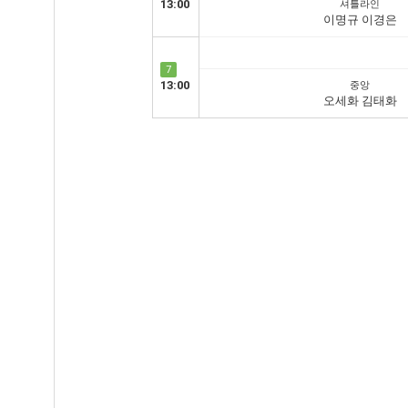
13:00
셔틀라인
이명규 이경은
7
13:00
중앙
오세화 김태화