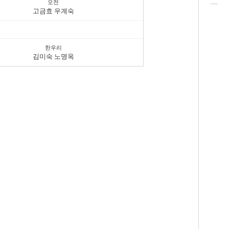
오전
고금효 우계숙
한우리
김미숙 노명옥