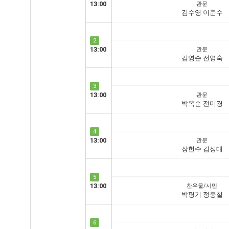
13:00
관문
김수영 이준수
2
13:00
관문
김영순 전영숙
3
13:00
관문
박옥순 전미경
4
13:00
관문
장헌수 김성대
5
13:00
찬우물/시민
박평기 정종철
6