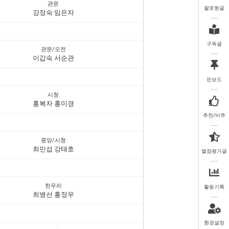
관문
팔로윙글
강정숙 임은자
구독글
관문/오전
이갑숙 서순관
핀보드
시청
홍복자 홍미경
추천/비추
중앙/시청
최민섭 강태호
별점평가글
한우리
활동기록
최병선 홍정우
환경설정