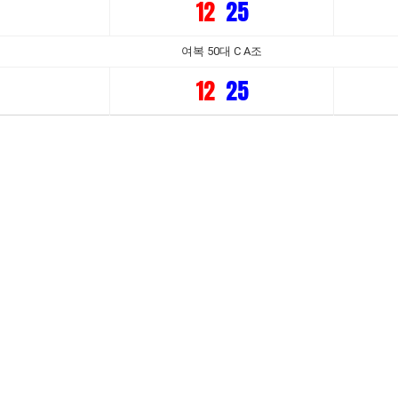
12
25
여복 50대 C A조
12
25