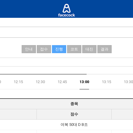
안내
접수
진행
코트
대진
결과
0
12:15
12:30
12:45
13:00
13:15
13:30
종목
점수
여복 50대 D B조