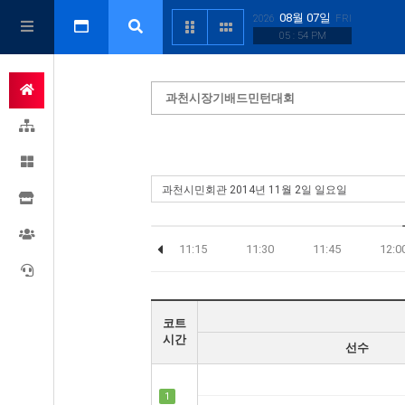
08월 07일
2026
FRI
05 : 54 PM
과천시장기배드민턴대회
30
10:45
11:00
11:15
11:30
11:45
12:0
코트
시간
선수
1