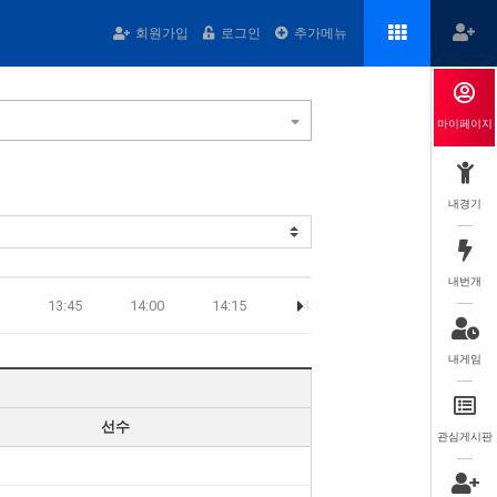
회원가입
로그인
추가메뉴
마이페이지
내경기
내번개
13:45
14:00
14:15
14:30
14:45
15:00
내게임
선수
관심게시판