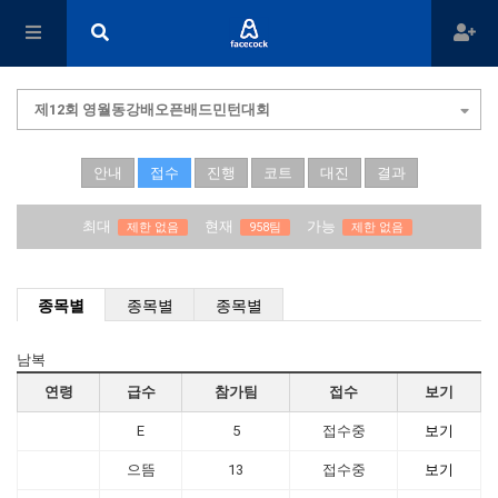
제12회 영월동강배오픈배드민턴대회
안내
접수
진행
코트
대진
결과
최대
현재
가능
제한 없음
958팀
제한 없음
종목별
종목별
종목별
남복
연령
급수
참가팀
접수
보기
E
5
접수중
보기
으뜸
13
접수중
보기