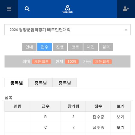
2024 청양군협회장기 배드민턴대회
안내
접수
진행
코트
대진
결과
최대
현재
가능
제한 없음
100팀
제한 없음
종목별
종목별
종목별
남복
연령
급수
참가팀
접수
보기
B
3
접수중
보기
C
7
접수중
보기