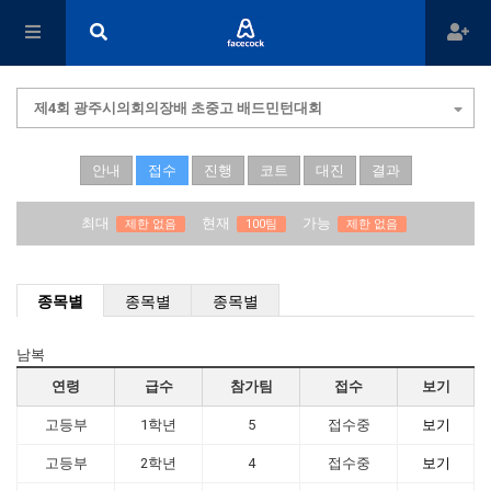
제4회 광주시의회의장배 초중고 배드민턴대회
안내
접수
진행
코트
대진
결과
최대
현재
가능
제한 없음
100팀
제한 없음
종목별
종목별
종목별
남복
연령
급수
참가팀
접수
보기
고등부
1학년
5
접수중
보기
고등부
2학년
4
접수중
보기