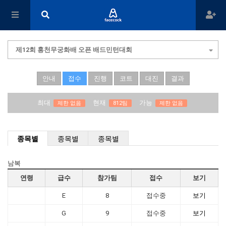
제12회 홍천무궁화배 오픈 배드민턴대회
안내
접수
진행
코트
대진
결과
최대
현재
가능
제한 없음
812팀
제한 없음
종목별
종목별
종목별
남복
연령
급수
참가팀
접수
보기
E
8
접수중
보기
G
9
접수중
보기