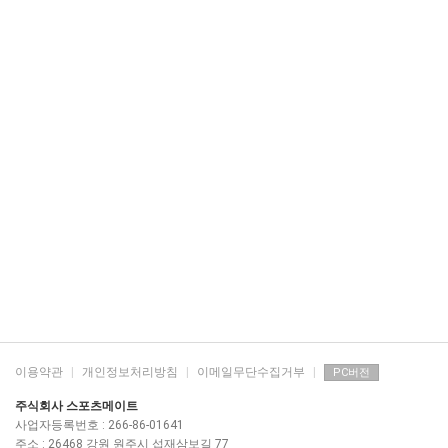
이용약관
|
개인정보처리방침
|
이메일무단수집거부
|
PC버전
주식회사 스포츠메이트
사업자등록번호 : 266-86-01641
주소 : 26468 강원 원주시 섭재삼보길 77