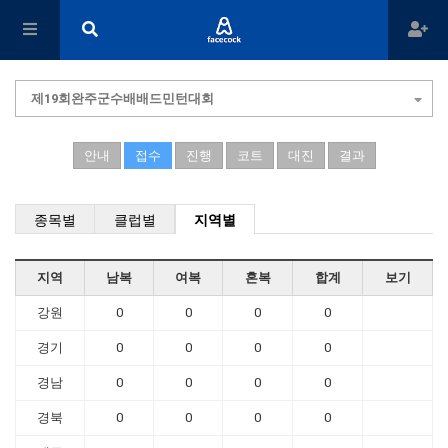
제19회완주군수배배드민턴대회
안내
접수
진행
코트
대진
결과
종목별
클럽별
지역별
지역
남복
여복
혼복
합계
보기
강원
0
0
0
0
경기
0
0
0
0
경남
0
0
0
0
경북
0
0
0
0