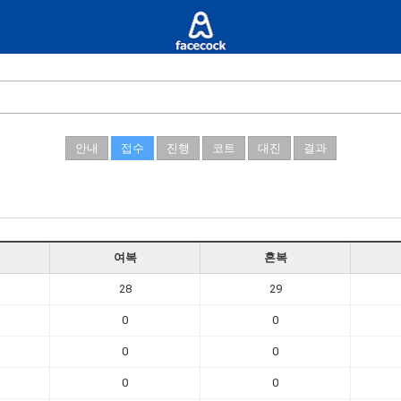
안내
접수
진행
코트
대진
결과
여복
혼복
28
29
0
0
0
0
0
0