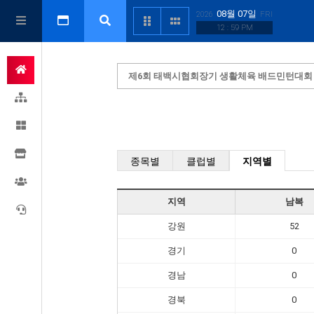
08월 07일
2026
FRI
12 : 59 PM
제6회 태백시협회장기 생활체육 배드민턴대회
종목별
클럽별
지역별
지역
남복
강원
52
경기
0
경남
0
경북
0