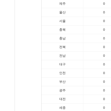
제주
0
울산
0
서울
0
충북
0
충남
0
전북
0
전남
0
대구
0
인천
0
부산
0
광주
0
대전
0
세종
0