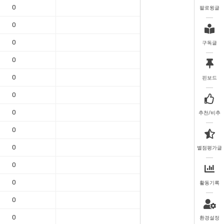
0
팔로윙글
0
0
구독글
0
0
핀보드
0
0
추천/비추
0
0
별점평가글
0
0
활동기록
0
0
환경설정