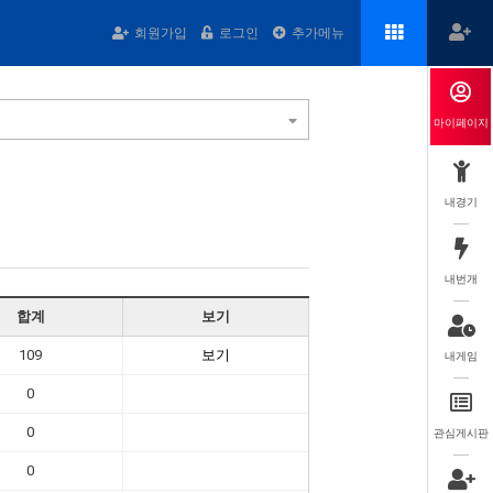
회원가입
로그인
추가메뉴
마이페이지
내경기
내번개
합계
보기
109
보기
내게임
0
0
관심게시판
0