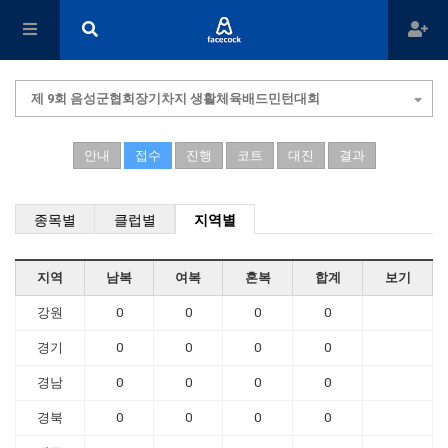
제 9회 음성군협회장기차지 생활체육배드민턴대회
안내
접수
진행
코트
대진
결과
종목별
클럽별
지역별
지역
남복
여복
혼복
합계
보기
강원
0
0
0
0
경기
0
0
0
0
경남
0
0
0
0
경북
0
0
0
0