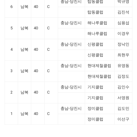
충남-당진시
탑동클럽
박규영
6
남복
40
C
탑동클럽
김진석
충남-당진시
해나루클럽
심용섭
5
남복
40
C
해나루클럽
이경우
충남-당진시
신평클럽
정낙인
4
남복
40
C
신평클럽
최현우
충남-당진시
현대제철클럽
유영동
3
남복
40
C
현대제철클럽
김정도
충남-당진시
기지클럽
김인수
2
남복
40
C
기지클럽
서영원
충남-당진시
정미클럽
김도민
1
남복
40
C
정미클럽
이선구