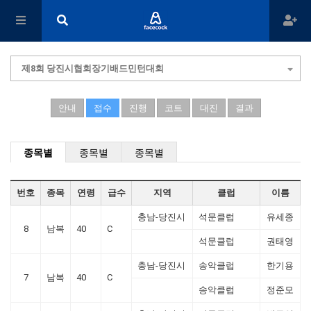
제8회 당진시협회장기배드민턴대회
안내
접수
진행
코트
대진
결과
종목별
종목별
종목별
번호
종목
연령
급수
지역
클럽
이름
충남-당진시
석문클럽
유세종
8
남복
40
C
석문클럽
권태영
충남-당진시
송악클럽
한기용
7
남복
40
C
송악클럽
정준모