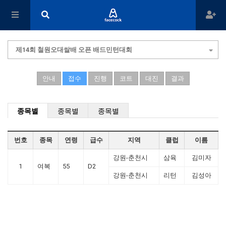
제14회 철원오대쌀배 오픈 배드민턴대회
안내
접수
진행
코트
대진
결과
종목별
종목별
종목별
번호
종목
연령
급수
지역
클럽
이름
강원-춘천시
삼육
김미자
1
여복
55
D2
강원-춘천시
리턴
김성아