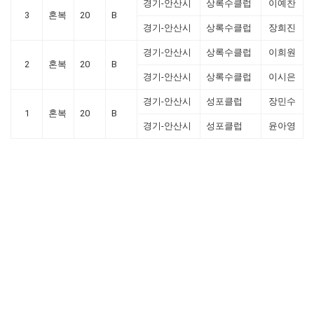
경기-안산시
상록수클럽
이예찬
3
혼복
20
B
경기-안산시
상록수클럽
장희진
경기-안산시
상록수클럽
이희원
2
혼복
20
B
경기-안산시
상록수클럽
이시은
경기-안산시
성포클럽
장민수
1
혼복
20
B
경기-안산시
성포클럽
윤아영