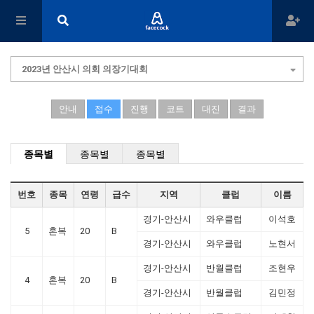
2023년 안산시 의회 의장기대회
안내
접수
진행
코트
대진
결과
종목별
종목별
종목별
번호
종목
연령
급수
지역
클럽
이름
경기-안산시
와우클럽
이석호
5
혼복
20
B
경기-안산시
와우클럽
노현서
경기-안산시
반월클럽
조현우
4
혼복
20
B
경기-안산시
반월클럽
김민정