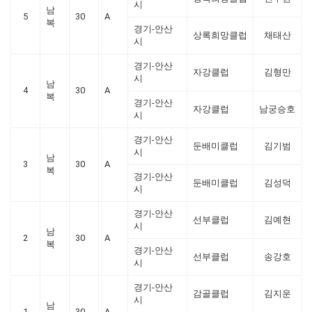
시
남
5
30
A
복
경기-안산
상록희망클럽
채태산
시
경기-안산
자강클럽
김형만
시
남
4
30
A
복
경기-안산
자강클럽
남궁승호
시
경기-안산
둔배미클럽
김기범
시
남
3
30
A
복
경기-안산
둔배미클럽
김성덕
시
경기-안산
선부클럽
김예현
시
남
2
30
A
복
경기-안산
선부클럽
송강호
시
경기-안산
감골클럽
김지운
시
남
1
30
A