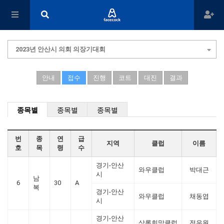
2023년 안산시 의회 의장기대회
안내
접수
진행
코트
대진
결과
종목별
종목별
종목별
번
종
연
급
지역
클럽
이름
호
목
령
수
경기-안산
와우클럽
박대근
시
남
6
30
A
복
경기-안산
와우클럽
채동엽
시
경기-안산
상록희망클럽
전우원