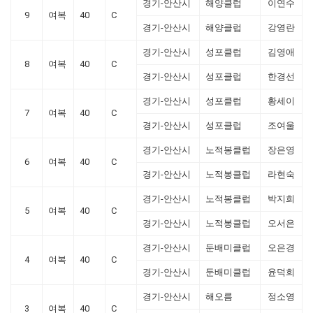
경기-안산시
해양클럽
이연수
9
여복
40
C
경기-안산시
해양클럽
강영란
경기-안산시
성포클럽
김영애
8
여복
40
C
경기-안산시
성포클럽
한경선
경기-안산시
성포클럽
황세이
7
여복
40
C
경기-안산시
성포클럽
조여울
경기-안산시
노적봉클럽
장은영
6
여복
40
C
경기-안산시
노적봉클럽
라현숙
경기-안산시
노적봉클럽
박지희
5
여복
40
C
경기-안산시
노적봉클럽
오서은
경기-안산시
둔배미클럽
오은경
4
여복
40
C
경기-안산시
둔배미클럽
윤덕희
경기-안산시
해오름
정소영
3
여복
40
C