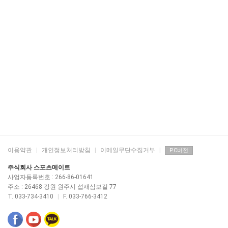
이용약관
|
개인정보처리방침
|
이메일무단수집거부
|
PC버전
주식회사 스포츠메이트
사업자등록번호 : 266-86-01641
주소 : 26468 강원 원주시 섭재삼보길 77
T. 033-734-3410
|
F. 033-766-3412