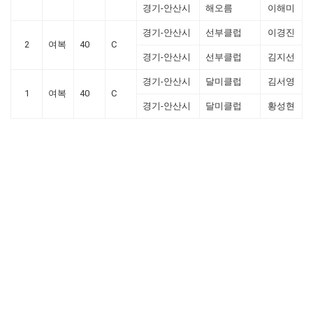
경기-안산시
해오름
이해미
경기-안산시
선부클럽
이경진
2
여복
40
C
경기-안산시
선부클럽
김지선
경기-안산시
달미클럽
김서영
1
여복
40
C
경기-안산시
달미클럽
황성현