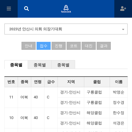
2023년 안산시 의회 의장기대회
안내
접수
진행
코트
대진
결과
종목별
종목별
종목별
번호
종목
연령
급수
지역
클럽
이름
경기-안산시
구룡클럽
박영순
11
여복
40
C
경기-안산시
구룡클럽
정수경
경기-안산시
해양클럽
한수정
10
여복
40
C
경기-안산시
해양클럽
석경은