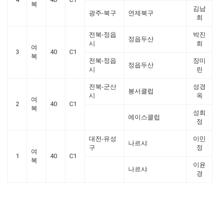
복
김남
광주-북구
연제북구
희
전북-정읍
박진
정읍두산
시
희
여
3
40
C1
복
전북-정읍
장미
정읍두산
시
린
전북-군산
성경
봉서클럽
시
옥
여
2
40
C1
복
성희
에이스클럽
정
대전-유성
이민
나르샤
구
정
여
1
40
C1
복
이윤
나르샤
경