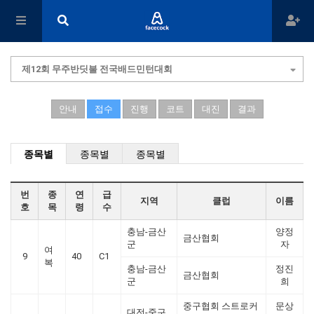
제12회 무주반딧불 전국배드민턴대회
안내
접수
진행
코트
대진
결과
종목별
종목별
종목별
번
종
연
급
지역
클럽
이름
호
목
령
수
충남-금산
양정
금산협회
군
자
여
9
40
C1
복
충남-금산
정진
금산협회
군
희
중구협회 스트로커
문상
대전-중구