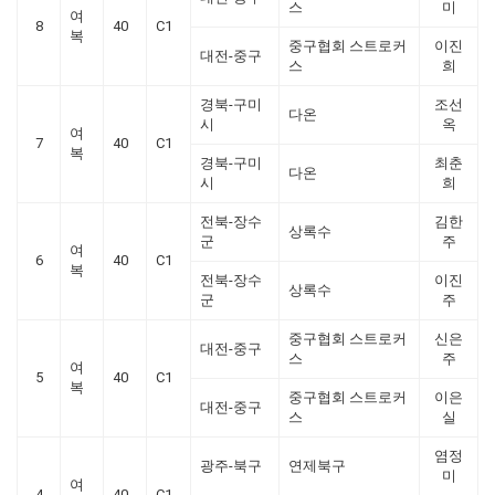
스
미
여
8
40
C1
복
중구협회 스트로커
이진
대전-중구
스
희
경북-구미
조선
다온
시
옥
여
7
40
C1
복
경북-구미
최춘
다온
시
희
전북-장수
김한
상록수
군
주
여
6
40
C1
복
전북-장수
이진
상록수
군
주
중구협회 스트로커
신은
대전-중구
스
주
여
5
40
C1
복
중구협회 스트로커
이은
대전-중구
스
실
염정
광주-북구
연제북구
미
여
4
40
C1