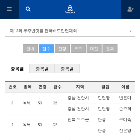
제12회 무주반딧불 전국배드민턴대회
안내
접수
진행
코트
대진
결과
종목별
종목별
종목별
번호
종목
연령
급수
지역
클럽
이름
충남-천안시
민턴짱
변은미
3
여복
50
C2
충남-천안시
민턴짱
손주희
전북-무주군
단풍
구미숙
2
여복
50
C2
단풍
신은영