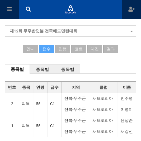
제12회 무주반딧불 전국배드민턴대회
안내
접수
진행
코트
대진
결과
종목별
종목별
종목별
번호
종목
연령
급수
지역
클럽
이름
전북-무주군
서브코리아
인주영
2
여복
55
C1
전북-무주군
서브코리아
이영미
전북-무주군
서브코리아
윤상순
1
여복
55
C1
전북-무주군
서브코리아
서강선