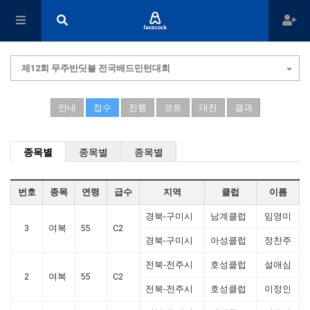
제12회 무주반딧불 전국배드민턴대회
안내
접수
진행
코트
대진
결과
종목별
종목별
종목별
번호
종목
연령
급수
지역
클럽
이름
경북-구미시
남계클럽
임영미
3
여복
55
C2
경북-구미시
아성클럽
정찬주
전북-전주시
호성클럽
설애심
2
여복
55
C2
전북-전주시
호성클럽
이정인