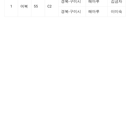
경북-구미시
해마루
김금자
1
여복
55
C2
경북-구미시
해마루
이미숙