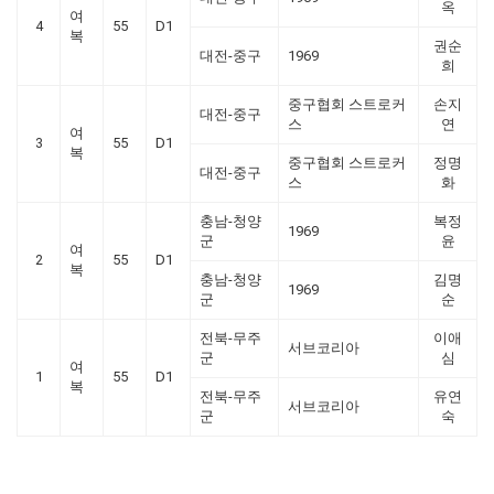
옥
여
4
55
D1
복
권순
대전-중구
1969
희
중구협회 스트로커
손지
대전-중구
스
연
여
3
55
D1
복
중구협회 스트로커
정명
대전-중구
스
화
충남-청양
복정
1969
군
윤
여
2
55
D1
복
충남-청양
김명
1969
군
순
전북-무주
이애
서브코리아
군
심
여
1
55
D1
복
전북-무주
유연
서브코리아
군
숙