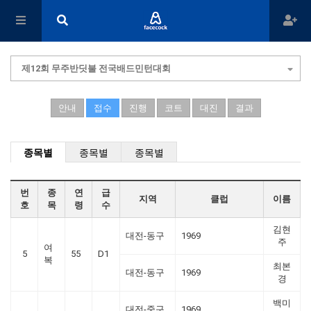
제12회 무주반딧불 전국배드민턴대회
안내
접수
진행
코트
대진
결과
종목별
종목별
종목별
번
종
연
급
지역
클럽
이름
호
목
령
수
김현
대전-동구
1969
주
여
5
55
D1
복
최본
대전-동구
1969
경
백미
대전-중구
1969