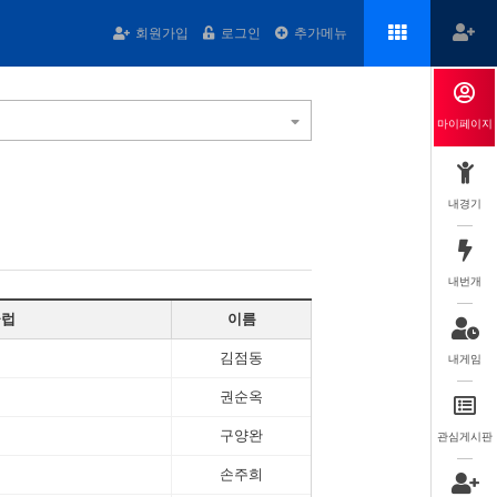
회원가입
로그인
추가메뉴
마이페이지
내경기
내번개
클럽
이름
김점동
내게임
권순옥
구양완
관심게시판
손주희