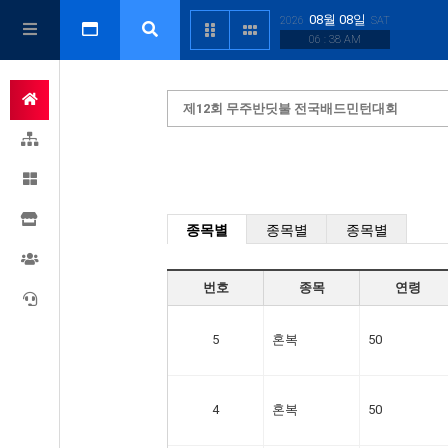
08월 08일
2026
SAT
06 : 38 AM
제12회 무주반딧불 전국배드민턴대회
종목별
종목별
종목별
번호
종목
연령
5
혼복
50
4
혼복
50