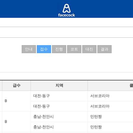
안내
접수
진행
코트
대진
결과
급수
지역
대전-동구
서브코리아
B
대전-동구
서브코리아
충남-천안시
민턴짱
B
충남-천안시
민턴짱