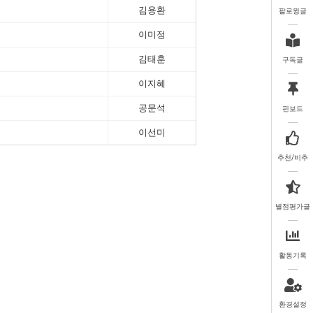
김용환
팔로윙글
이미정
김태훈
구독글
이지혜
공문석
핀보드
이선미
추천/비추
별점평가글
활동기록
환경설정