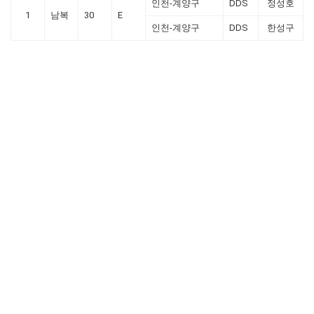
인천-계양구
DDS
정성호
1
남복
30
E
인천-계양구
DDS
한성구