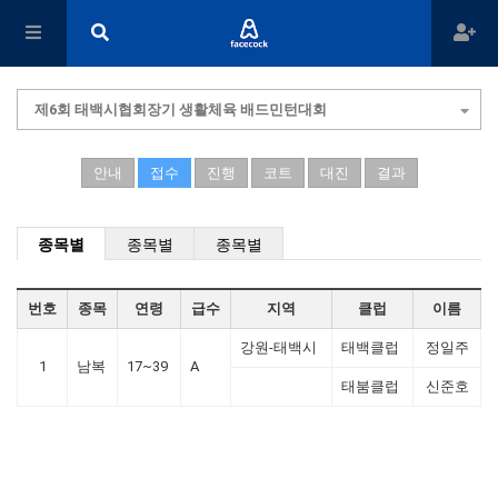
제6회 태백시협회장기 생활체육 배드민턴대회
안내
접수
진행
코트
대진
결과
종목별
종목별
종목별
번호
종목
연령
급수
지역
클럽
이름
강원-태백시
태백클럽
정일주
1
남복
17~39
A
태붐클럽
신준호