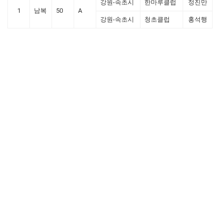
강원-속초시
한마루클럽
정진만
1
남복
50
A
강원-속초시
청초클럽
홍석행