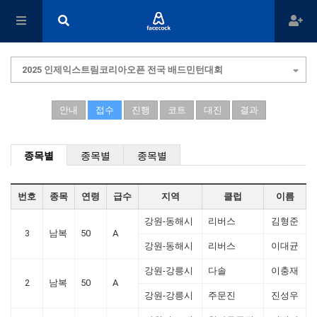
2025 인제익스트림코리아오픈 전국 배드민턴대회
안내
접수
진행
코트
대진
결과
종목별
종목별
종목별
번호
종목
연령
급수
지역
클럽
이름
강원-동해시
리버스
김형준
3
남복
50
A
강원-동해시
리버스
이대균
강원-강릉시
다솔
이충재
2
남복
50
A
강원-강릉시
주문진
진성우