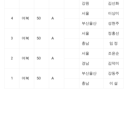
강원
김선화
서울
이상미
4
여복
50
A
부산울산
성현주
서울
정홍선
3
여복
50
A
충남
임 정
서울
조윤순
2
여복
50
A
경남
김덕미
부산울산
강동주
1
여복
50
A
충남
이 설