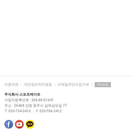
이용약관
|
개인정보처리방침
|
이메일무단수집거부
|
PC버전
주식회사 스포츠메이트
사업자등록번호 : 266-86-01641
주소 : 26468 강원 원주시 섭재삼보길 77
T. 033-734-3410
|
F. 033-766-3412