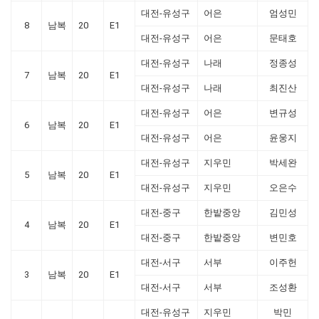
대전-유성구
어은
엄성민
8
남복
20
E1
대전-유성구
어은
문태호
대전-유성구
나래
정종성
7
남복
20
E1
대전-유성구
나래
최진산
대전-유성구
어은
변규성
6
남복
20
E1
대전-유성구
어은
윤웅지
대전-유성구
지우민
박세완
5
남복
20
E1
대전-유성구
지우민
오은수
대전-중구
한밭중앙
김민성
4
남복
20
E1
대전-중구
한밭중앙
변민호
대전-서구
서부
이주헌
3
남복
20
E1
대전-서구
서부
조성환
대전-유성구
지우민
박민