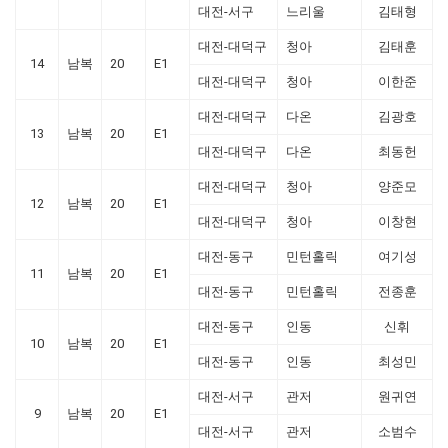
대전-서구
느리울
김태형
대전-대덕구
청아
김태훈
14
남복
20
E1
대전-대덕구
청아
이한준
대전-대덕구
다온
김광호
13
남복
20
E1
대전-대덕구
다온
최동헌
대전-대덕구
청아
양준모
12
남복
20
E1
대전-대덕구
청아
이창현
대전-동구
민턴홀릭
여기성
11
남복
20
E1
대전-동구
민턴홀릭
전종훈
대전-동구
인동
신휘
10
남복
20
E1
대전-동구
인동
최성민
대전-서구
관저
원귀연
9
남복
20
E1
대전-서구
관저
소범수