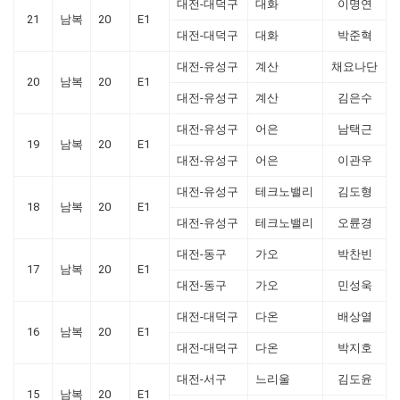
대전-대덕구
대화
이명연
21
남복
20
E1
대전-대덕구
대화
박준혁
대전-유성구
계산
채요나단
20
남복
20
E1
대전-유성구
계산
김은수
대전-유성구
어은
남택근
19
남복
20
E1
대전-유성구
어은
이관우
대전-유성구
테크노밸리
김도형
18
남복
20
E1
대전-유성구
테크노밸리
오륜경
대전-동구
가오
박찬빈
17
남복
20
E1
대전-동구
가오
민성욱
대전-대덕구
다온
배상열
16
남복
20
E1
대전-대덕구
다온
박지호
대전-서구
느리울
김도윤
15
남복
20
E1