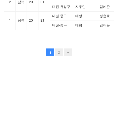
2
남복
20
E1
대전-유성구
지우민
김예준
대전-중구
태평
정윤호
1
남복
20
E1
대전-중구
태평
김재운
2
1