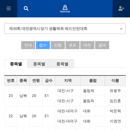
제30회 대전광역시장기 생활체육 배드민턴대회
안내
접수
진행
코트
대진
결과
종목별
종목별
종목별
번호
종목
연령
급수
지역
클럽
이름
대전-서구
올림픽
유용주
23
남복
20
E1
대전-서구
올림픽
임진훈
대전-대덕구
대화
박준혁
22
남복
20
E1
대전-대덕구
대화
이명연