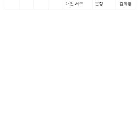
대전-서구
문정
김화영