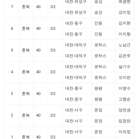
대전-유성구
송강
최광현
7
혼복
40
D2
대전-유성구
송강
강미정
대전-동구
인동
김지현
6
혼복
40
D2
대전-동구
인동
이지형
대전-대덕구
로하스
노남근
5
혼복
40
D2
대전-대덕구
로하스
김은주
대전-대덕구
로하스
설기수
4
혼복
40
D2
대전-대덕구
로하스
오미란
대전-중구
원평
이명수
3
혼복
40
D2
대전-중구
원평
고향순
대전-서구
문정
양천권
2
혼복
40
D2
대전-서구
문정
임정란
대전-서구
문정
이의정
1
혼복
40
D2