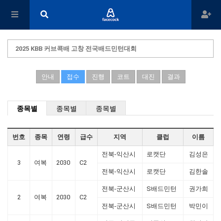
2025 KBB 커브콕배 고창 전국배드민턴대회
안내
접수
진행
코트
대진
결과
종목별
종목별
종목별
번호
종목
연령
급수
지역
클럽
이름
전북-익산시
로캣단
김성은
3
여복
2030
C2
전북-익산시
로캣단
김한솔
전북-군산시
S배드민턴
권가희
2
여복
2030
C2
전북-군산시
S배드민턴
박민이