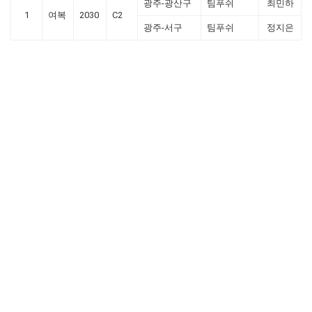
광주-광산구
팀푸쉬
최민하
1
여복
2030
C2
광주-서구
팀푸쉬
정지은