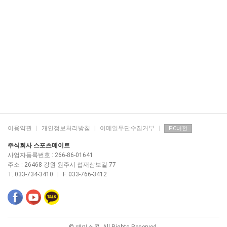
이용약관
|
개인정보처리방침
|
이메일무단수집거부
|
PC버전
주식회사 스포츠메이트
사업자등록번호 : 266-86-01641
주소 : 26468 강원 원주시 섭재삼보길 77
T. 033-734-3410
|
F. 033-766-3412