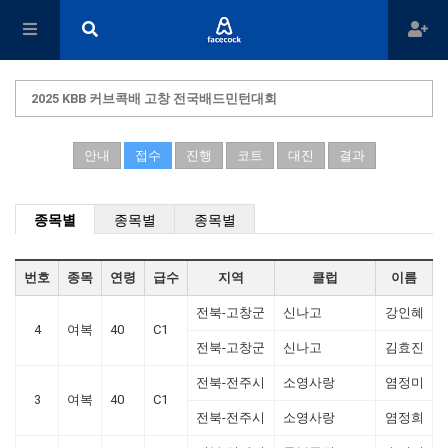
2025 KBB 커브콕배 고창 전국배드민턴대회
안내
접수
진행
코트
대진
결과
종목별
종목별
종목별
번호
종목
연령
급수
지역
클럽
이름
전북-고창군
신나고
강인혜
4
여복
40
C1
전북-고창군
신나고
김효진
전북-전주시
소영사랑
염정미
3
여복
40
C1
전북-전주시
소영사랑
염정희