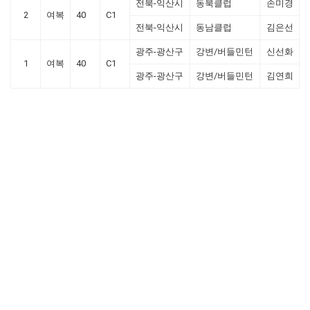
전북-익산시
동북클럽
손미경
2
여복
40
C1
전북-익산시
동남클럽
김은선
광주-광산구
강변/버들민턴
신선화
1
여복
40
C1
광주-광산구
강변/버들민턴
김연희