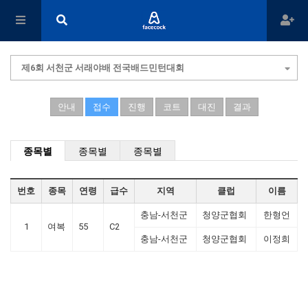
제6회 서천군 서래야배 전국배드민턴대회
안내
접수
진행
코트
대진
결과
종목별
종목별
종목별
번호
종목
연령
급수
지역
클럽
이름
충남-서천군
청양군협회
한형언
1
여복
55
C2
충남-서천군
청양군협회
이정희